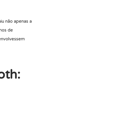
uiu não apenas a
lhos de
senvolvessem
oth: