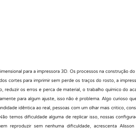
mensional para a impressora 3D. Os processos na construção do
dos cortes para imprimir sem perde os traços do rosto, a impre
o, reduzir os erros e perca de material, o trabalho químico do 
vamente para algum ajuste, isso não é problema. Algo curioso q
undidade idêntica ao real, pessoas com um olhar mais critico, co
Não temos dificuldade alguma de replicar isso, nossas configu
m reproduzir sem nenhuma dificuldade, acrescenta Alisson 