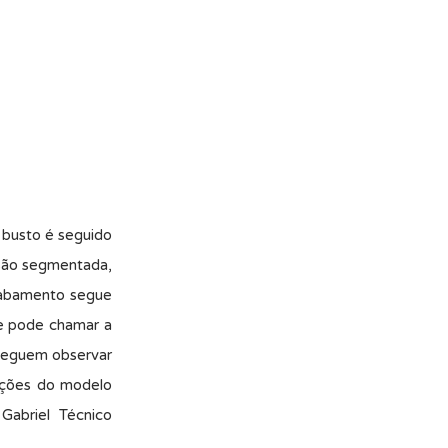
 busto é seguido
ssão segmentada,
acabamento segue
ue pode chamar a
nseguem observar
rações do modelo
Gabriel Técnico